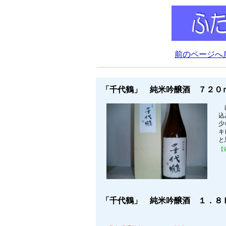
前のページへ
「千代鶴」 純米吟醸酒 ７２０ｍ
ほ
込
少
キ
と
【
「千代鶴」 純米吟醸酒 １．８Ｌ